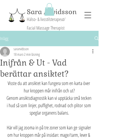
Sara Arvidsson
Hälso- & livsstilsterapeut/
Facial Massage Therapist
Inlägg
sararvidsson
18 mars
2 min läsning
Inifrån & Ut - Vad
berättar ansiktet?
Visste du att ansiktet kan fungera som en karta över 
hur kroppen mår inifrån och ut?
Genom ansiktsdiagnostik kan vi upptäcka små tecken 
i hud så som linjer, puffighet, rodnad och plitor som 
speglar organens balans.
Här vill jag zooma in på tre zoner som kan ge signaler 
om hur kroppen mår på insidan: mage/tarm, lever & 