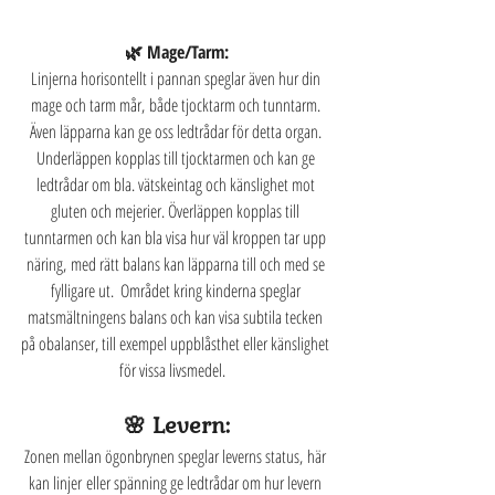
🌿 Mage/Tarm:
Linjerna horisontellt i pannan speglar även hur din 
mage och tarm mår, både tjocktarm och tunntarm. 
Även läpparna kan ge oss ledtrådar för detta organ. 
Underläppen kopplas till tjocktarmen och kan ge 
ledtrådar om bla. vätskeintag och känslighet mot 
gluten och mejerier. Överläppen kopplas till 
tunntarmen och kan bla visa hur väl kroppen tar upp 
näring, med rätt balans kan läpparna till och med se 
fylligare ut.  Området kring kinderna speglar 
matsmältningens balans och kan visa subtila tecken 
på obalanser, till exempel uppblåsthet eller känslighet 
för vissa livsmedel.  
🌸 Levern:
Zonen mellan ögonbrynen speglar leverns status, här 
kan linjer eller spänning ge ledtrådar om hur levern 