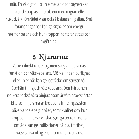
mår. En väldigt djup linje mellan ögonbrynen kan 
ibland kopplas till problem med migrän eller 
huvudvärk. Området visar också balansen i gallan. Små 
förändringar här kan ge signaler om energi, 
hormonbalans och hur kroppen hanterar stress och 
avgiftning. 
💧 Njurarna:
Zonen direkt under ögonen speglar njurarnas 
funktion och vätskebalans. Mörka ringar, puffighet 
eller linjer här kan ge ledtrådar om stressnivå, 
återhämtning och vätskebalans. Den här zonen 
indikerar också våra binjurar som är våra arbetshästar. 
Eftersom njurarna är kroppens filtreringssystem 
påverkar de energinivåer, sömnkvalitet och hur 
kroppen hanterar vätska. Synliga tecken i detta 
område kan ge indikationer på bla. trötthet, 
vätskeansamling eller hormonell obalans.